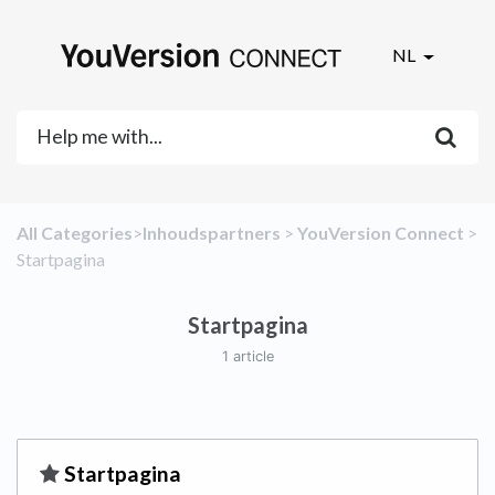
NL
All Categories
​>​
​Inhoudspartners
​ > ​
​YouVersion Connect
​ >
​Startpagina
Startpagina
1 article
​Startpagina