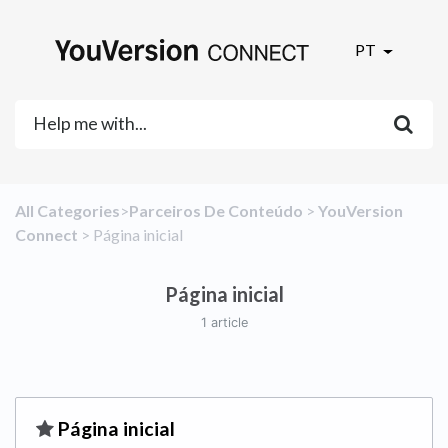
PT
All Categories
​>​
​Parceiros De Conteúdo
​ > ​
​YouVersion
Connect
​ > ​
​Página inicial
Página inicial
1 article
​Página inicial