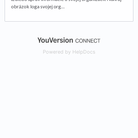
obrázok loga svojej org…
(opens in a new
Powered by HelpDocs
(opens in a new t