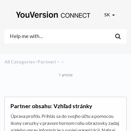
SK
All Categories
​>​
​Partneri
​ > ​
​ > ​
1 article
Partner obsahu: Vzhľad stránky
Úprava profilu. Prihlás sa do svojho účtu a pomocou
ikony ceruzky v pravom hornom rohu obrazovky zadaj
a/alebo uprav informácie o svojej organizácii. Nahraj