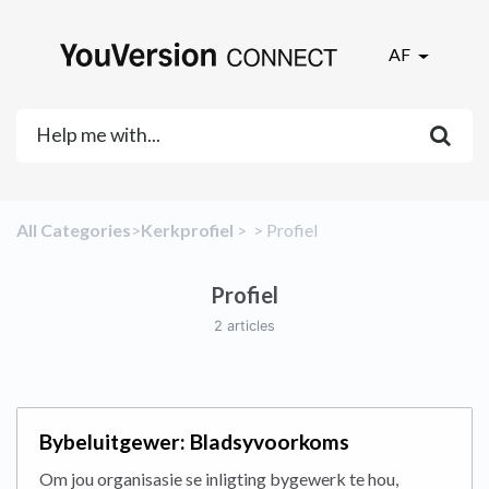
AF
All Categories
​>​
​Kerkprofiel
​ > ​
​ > ​
​Profiel
Profiel
2 articles
Bybeluitgewer: Bladsyvoorkoms
Om jou organisasie se inligting bygewerk te hou,