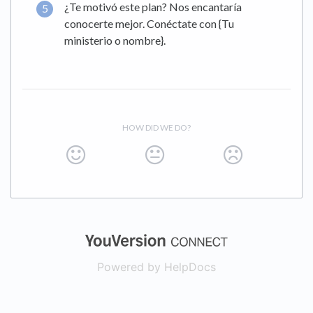
¿Te motivó este plan? Nos encantaría
conocerte mejor. Conéctate con {Tu
ministerio o nombre}.
HOW DID WE DO?
(opens in a new
Powered by HelpDocs
(opens in a new t