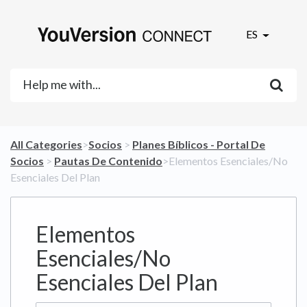
ES
All Categories
​>​
​Socios
​ > ​
​Planes Bíblicos - Portal De
Socios
​ > ​
​Pautas De Contenido
​>​ Elementos Esenciales/No
Esenciales Del Plan
Elementos
Esenciales/No
Esenciales Del Plan