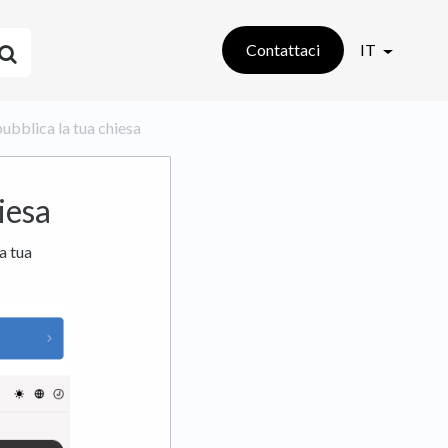
Contattaci
IT
 pubblica la tua chiesa
iesa
la tua