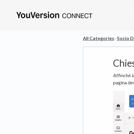
All Categories
​>​
​Socio D
Chies
Affinché la
pagina dev