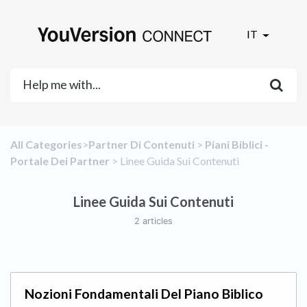
IT
All Categories
​>​
​Partner Di Contenuti
​ > ​
​Piani Biblici -
Portale Dei Partner
​ > ​
​Linee Guida Sui Contenuti
Linee Guida Sui Contenuti
2 articles
Nozioni Fondamentali Del Piano Biblico