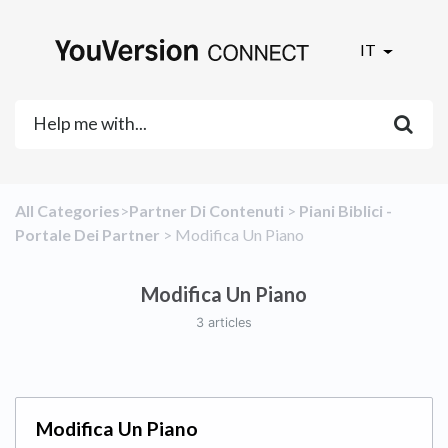
IT
All Categories
​>​
​Partner Di Contenuti
​ > ​
​Piani Biblici -
Portale Dei Partner
​ > ​
​Modifica Un Piano
Modifica Un Piano
3 articles
Modifica Un Piano