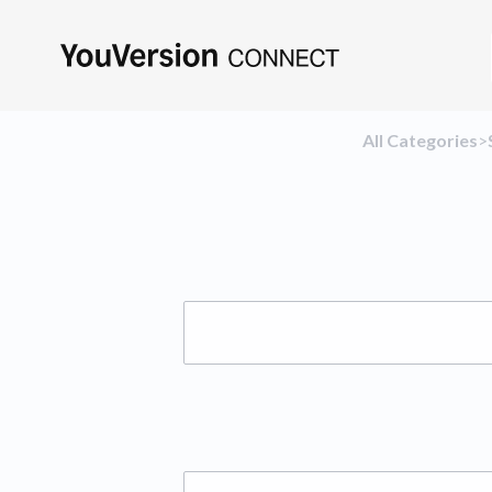
All Categories
​>​