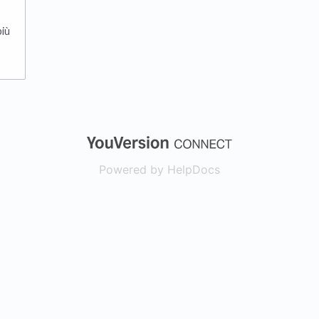
più
(opens in a new
Powered by HelpDocs
(opens in a new t