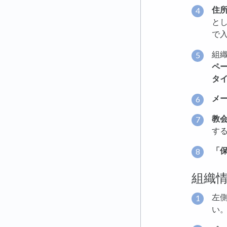
住
と
で
組
ペ
タ
メ
教
す
「
組織
左
い