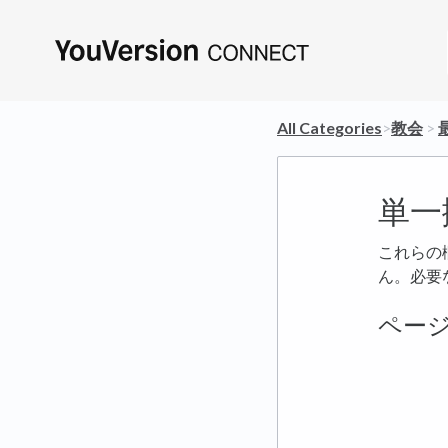
All Categories
​>​
​教会
​ > ​
単一
これらの
ん。必要
ペー