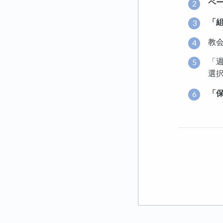
ペ
「
教
「
選
「