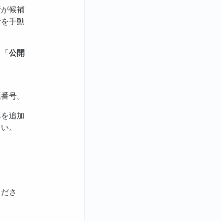
所が候補
所を手動
、「
公開
。
話番号。
真を追加
さい。
くださ