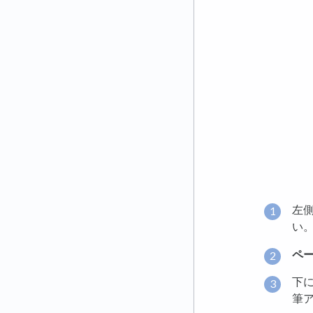
左
い
ペ
下
筆