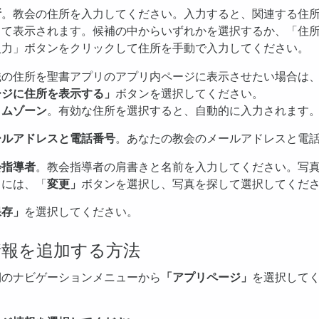
所
。教会の住所を入力してください。入力すると、関連する住
して表示されます。候補の中からいずれかを選択するか、「住
入力」ボタンをクリックして住所を手動で入力してください。
織の住所を聖書アプリのアプリ内ページに表示させたい場合は
ージに住所を表示する」
ボタンを選択してください。
イムゾーン
。有効な住所を選択すると、自動的に入力されます
ールアドレスと電話番号
。あなたの教会のメールアドレスと電
会指導者
。教会指導者の肩書きと名前を入力してください。写
るには、「
変更」
ボタンを選択し、写真を探して選択してくだ
保存」
を選択してください。
情報を追加する方法
側のナビゲーションメニューから
「アプリページ」
を選択して
。