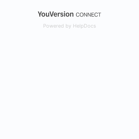
(opens in a new
Powered by HelpDocs
(opens in a new t