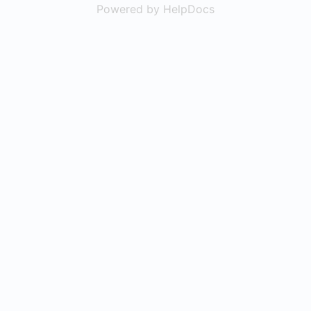
Powered by HelpDocs
(opens in a new t