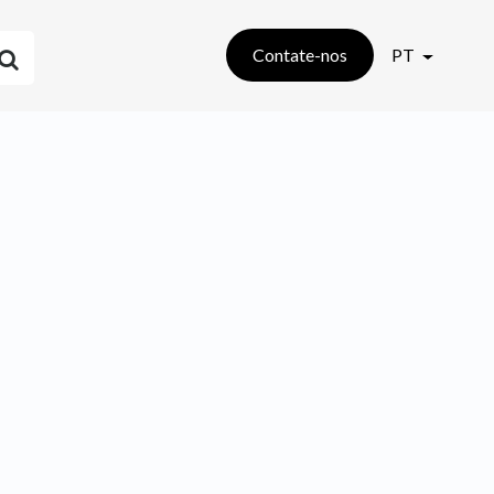
Contate-nos
PT
 tab)