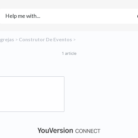
​Igrejas
​ > ​
​Construtor De Eventos
​ > ​
1 article
(opens in a new