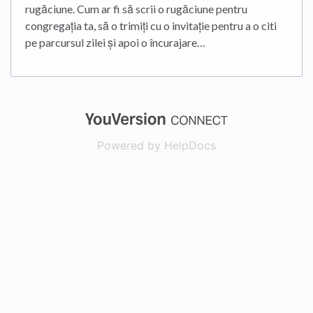
rugăciune. Cum ar fi să scrii o rugăciune pentru
congregația ta, să o trimiți cu o invitație pentru a o citi
pe parcursul zilei și apoi o încurajare…
(opens in a new
Powered by HelpDocs
(opens in a new t