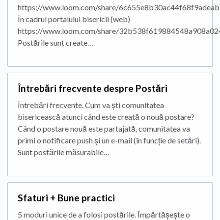
https://www.loom.com/share/6c655e8b30ac44f68f9adea
În cadrul portalului bisericii (web)
https://www.loom.com/share/32b538f619884548a908a0
Postările sunt create…
Întrebări frecvente despre Postări
Întrebări frecvente. Cum va ști comunitatea
bisericească atunci când este creată o nouă postare?
Când o postare nouă este partajată, comunitatea va
primi o notificare push și un e-mail (în funcție de setări).
Sunt postările măsurabile…
Sfaturi + Bune practici
5 moduri unice de a folosi postările. Împărtășește o