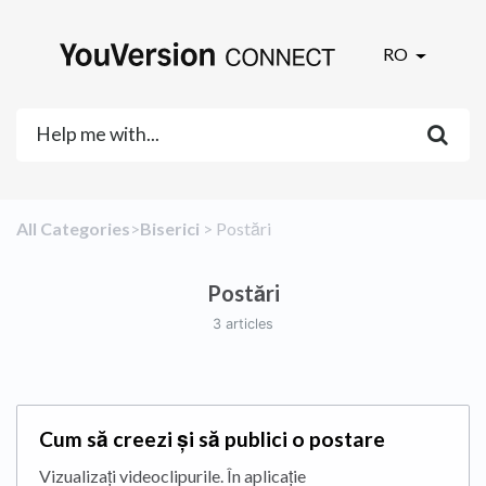
RO
All Categories
​>​
​Biserici
​ > ​
​Postări
Postări
3 articles
Cum să creezi și să publici o postare
Vizualizați videoclipurile. În aplicație