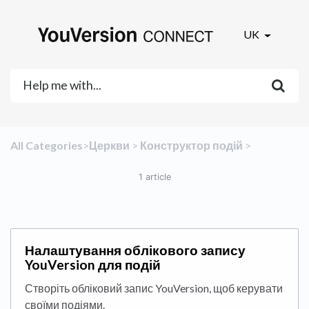
UK
All Categories
​>​
​Церкви
​ > ​
​Конструктор подій
​ > ​
1 article
Налаштування облікового запису
YouVersion для подій
Створіть обліковий запис YouVersion, щоб керувати
своїми подіями.