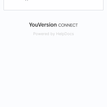
(opens in a new
Powered by HelpDocs
(opens in a new t