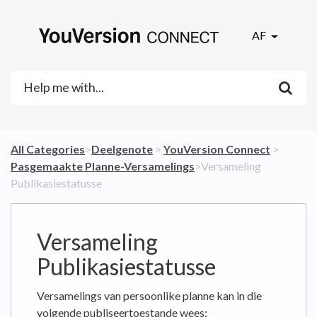
AF
All Categories
​>​
​Deelgenote
​ > ​
​YouVersion Connect
​ > ​
Pasgemaakte Planne-Versamelings
​>​ Versameling
Publikasiestatusse
Versameling
Publikasiestatusse
Versamelings van persoonlike planne kan in die
volgende publiseertoestande wees: