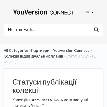
UK
All Categories
​>​
​Партнери
​ > ​
​YouVersion Connect
​ > ​
Колекції індивідуальних планів
​>​ Статуси публікації
колекції
Статуси публікації
колекції
КолекціїCustom Plans можуть мати наступні
статуси публікації: