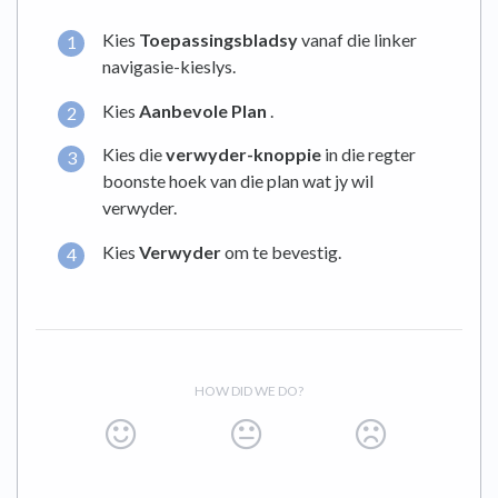
Kies
Toepassingsbladsy
vanaf die linker
navigasie-kieslys.
Kies
Aanbevole Plan
.
Kies die
verwyder-knoppie
in die regter
boonste hoek van die plan wat jy wil
verwyder.
Kies
Verwyder
om te bevestig.
HOW DID WE DO?