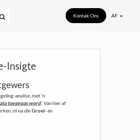
Kontak Ons
AF
e-Insigte
itgewers
geling-analise, met 'n
 data toegepas word
. Van hier af
rken, of na die
Groei-
en