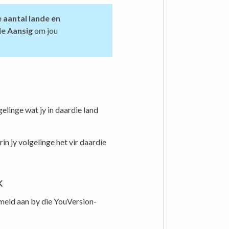
e aantal lande en
le Aansig
om jou
gelinge wat jy in daardie land
rin jy volgelinge het vir daardie
k
meld aan by die YouVersion-