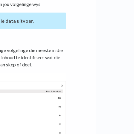
an jou volgelinge wys
ie data uitvoer
.
ige volgelinge die meeste in die
 inhoud te identifiseer wat die
an skep of deel.