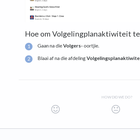
Hoe om Volgelingplanaktiwiteit t
Gaan na die
Volgers-
oortjie.
Blaai af na die afdeling
Volgelingsplanaktiwite
HOW DID WE DO?