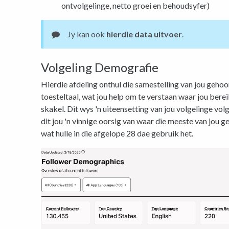
ontvolgelinge, netto groei en behoudsyfer)
Jy kan ook
hierdie data uitvoer
.
Volgeling Demografie
Hierdie afdeling onthul die samestelling van jou gehoo
toesteltaal, wat jou help om te verstaan ​​waar jou berei
skakel. Dit wys 'n uiteensetting van jou volgelinge vol
dit jou 'n vinnige oorsig van waar die meeste van jou ge
wat hulle in die afgelope 28 dae gebruik het.