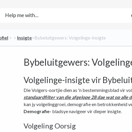
fiel
​ > ​
​ > ​
​Insigte
​>​ Bybeluitgewers: Volgelinge-Insigte
Bybeluitgewers: Volgeling
Volgelinge-insigte vir Bybelu
Die Volgers-oortjie dien as 'n bestemmingsblad vir vol
standaardfilter van die afgelope 28 dae wat op alle
kan jy volgelinggroei, demografie en betrokkenheid ve
Demografie-
bladsye navigeer vir dieper insigte.
Volgeling Oorsig