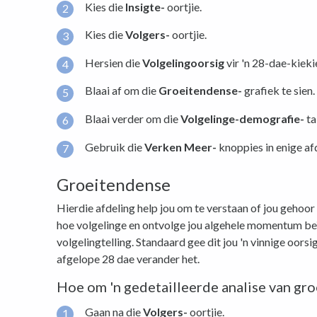
Kies die
Insigte-
oortjie.
Kies die
Volgers-
oortjie.
Hersien die
Volgelingoorsig
vir 'n 28-dae-kieki
Blaai af om die
Groeitendense-
grafiek te sien.
Blaai verder om die
Volgelinge-demografie-
ta
Gebruik die
Verken Meer-
knoppies in enige af
Groeitendense
Hierdie afdeling help jou om te verstaan ​​of jou gehoor
hoe volgelinge en ontvolge jou algehele momentum beïn
volgelingtelling. Standaard gee dit jou 'n vinnige oorsi
afgelope 28 dae verander het.
Hoe om 'n gedetailleerde analise van gr
Gaan na die
Volgers-
oortjie.