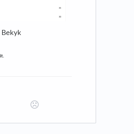
e Bekyk
it
.