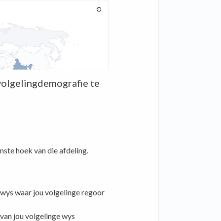
volgelingdemografie te
nste hoek van die afdeling.
 wys waar jou volgelinge regoor
e van jou volgelinge wys