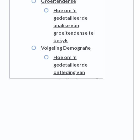
Groeitendense
Hoe om 'n
gedetailleerde
analise van
groeitendense te
bekyk
Volgeling Demografie
Hoe om 'n
gedetailleerde
ontleding van
volgelingdemografie
te sien
Volgelingsplanaktiwiteit
Hoe om
Volgelingplanaktiwiteit
te Bekyk