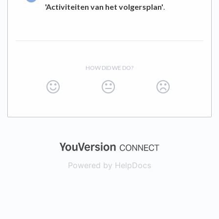
'Activiteiten van het volgersplan'
.
HOW DID WE DO?
(opens in a new
Powered by HelpDocs
(opens in a new t