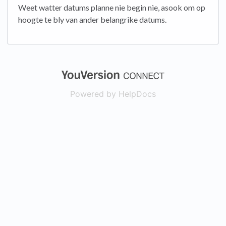
Weet watter datums planne nie begin nie, asook om op
hoogte te bly van ander belangrike datums.
(opens in a new
Powered by HelpDocs
(opens in a new t