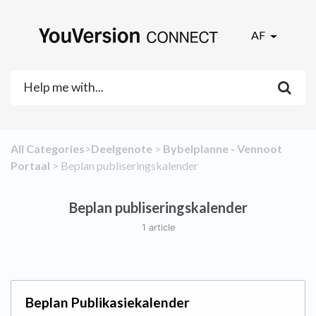
AF
All Categories
​>​
​Deelgenote
​ > ​
​Bybelplanne - Vennoot
Portaal
​ > ​
​Beplan publiseringskalender
Beplan publiseringskalender
1 article
Beplan Publikasiekalender