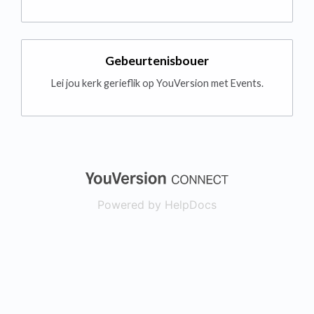
Gebeurtenisbouer
Lei jou kerk gerieflik op YouVersion met Events.
(opens in a new
Powered by HelpDocs
(opens in a new t