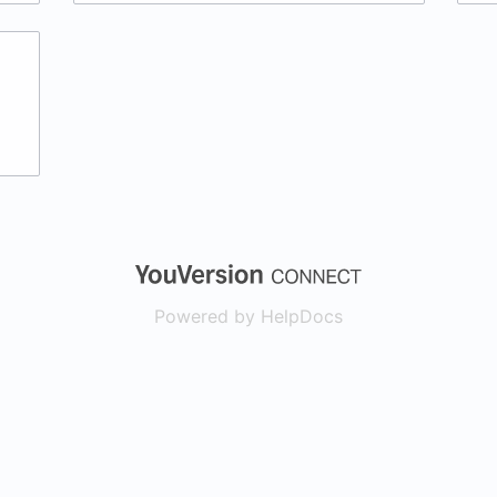
(opens in a new
Powered by HelpDocs
(opens in a new t