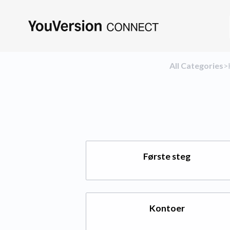
All Categories
​>​
Første steg
Kontoer