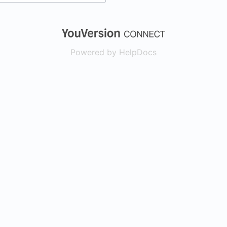
(opens in a new
Powered by HelpDocs
(opens in a new t