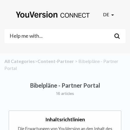
DE
All Categories
​>​
​Content-Partner
​ > ​
​Bibelpläne - Partner
Portal
Bibelpläne - Partner Portal
16 articles
Inhaltsrichtlinien
Die Erwartungen von YouVersion an den Inhalt des