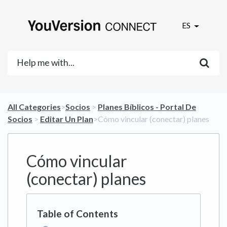
ES
All Categories
​>​
​Socios
​ > ​
​Planes Bíblicos - Portal De
Socios
​ > ​
​Editar Un Plan
​>​ Cómo vincular (conectar) planes
Cómo vincular
(conectar) planes