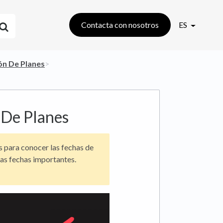
Contacta con nosotros
ES
ón De Planes
​>​
 De Planes
s para conocer las fechas de
as fechas importantes.