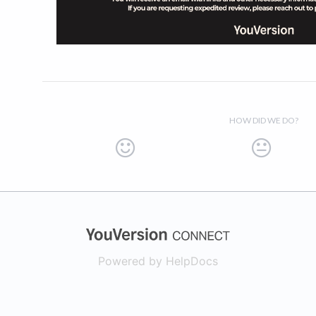
HOW DID WE DO?
(opens in a new
Powered by HelpDocs
(opens in a new t