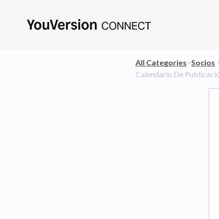
All Categories
​>​
​Socios
​ 
Calendario De Publicaci