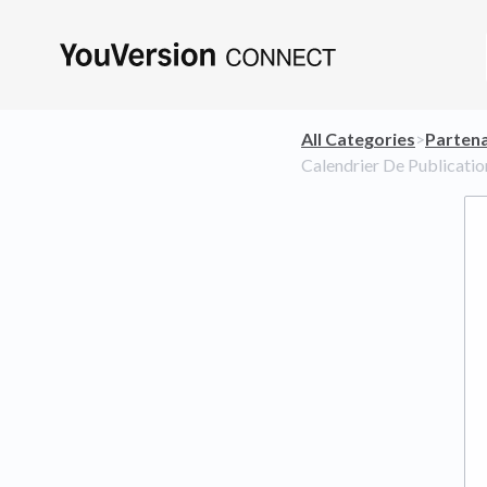
All Categories
​>​
​Parten
Calendrier De Publicatio