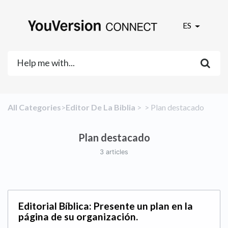
ES
All Categories
​>​
​Editor De La Biblia
​ > ​
​ > ​
​Plan destacado
Plan destacado
3 articles
Editorial Bíblica: Presente un plan en la
página de su organización.