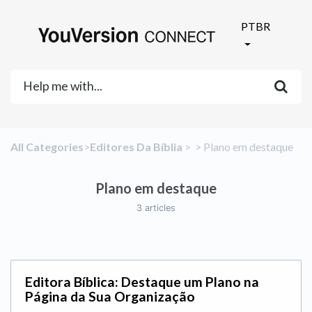
PTBR
All Categories
​>​
​Editores Da Bíblia
​ > ​
​ > ​
​Plano em destaque
Plano em destaque
3 articles
Editora Bíblica: Destaque um Plano na
Página da Sua Organização