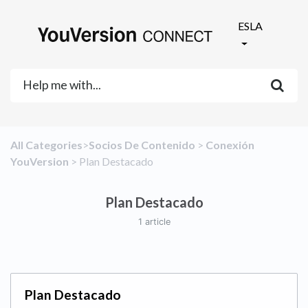
ESLA
All Categories
​>​
​Socios De Contenido
​ > ​
​Conexión
YouVersion
​ > ​
​Plan Destacado
Plan Destacado
1 article
Plan Destacado