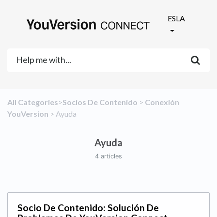
ESLA
All Categories
​>​
​Socios De Contenido
​ > ​
​Conexión
YouVersion
​ > ​
​Ayuda
Ayuda
4 articles
Socio De Contenido: Solución De