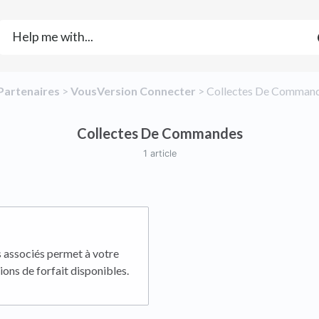
​Partenaires
​ > ​
​VousVersion Connecter
​ > ​
​Collectes De Comman
Collectes De Commandes
1 article
s associés permet à votre
ons de forfait disponibles.