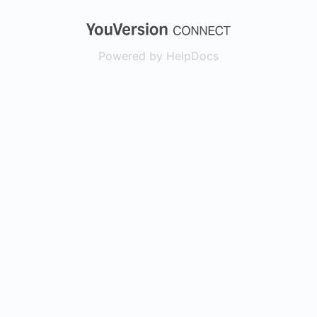
(opens in a new
Powered by HelpDocs
(opens in a new t