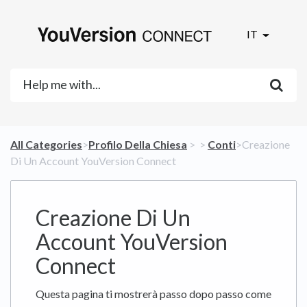
IT
All Categories
​>​
​Profilo Della Chiesa
​ > ​
​ > ​
​Conti
​>​ Creazione
Di Un Account YouVersion Connect
Creazione Di Un
Account YouVersion
Connect
Questa pagina ti mostrerà passo dopo passo come