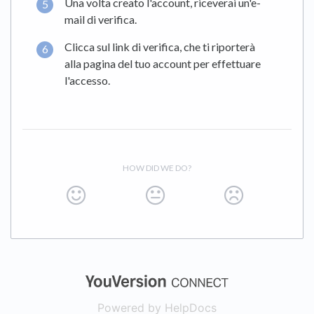
Una volta creato l'account, riceverai un'e-
mail di verifica.
Clicca sul link di verifica, che ti riporterà
alla pagina del tuo account per effettuare
l'accesso.
HOW DID WE DO?
(opens in a new
Powered by HelpDocs
(opens in a new t