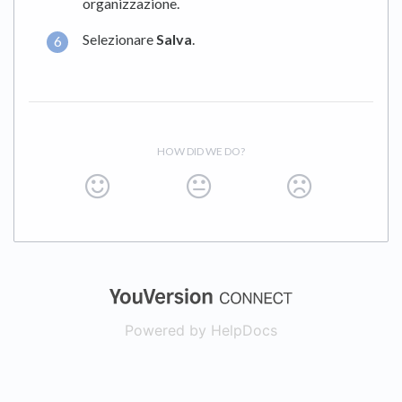
organizzazione.
Selezionare
Salva
.
HOW DID WE DO?
(opens in a new
Powered by HelpDocs
(opens in a new t