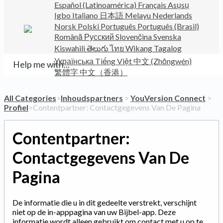
Español (Latinoamérica)
Français
Asụsụ
Igbo
Italiano
日本語
Melayu
Nederlands
Norsk
Polski
Português
Português (Brasil)
Română
Русский
Slovenčina
Svenska
Kiswahili
తెలుగు
ไทย
Wikang Tagalog
Українська
Tiếng Việt
中文 (Zhōngwén)
繁體字
中文（香港）
All Categories
​>​
​Inhoudspartners
​ > ​
​YouVersion Connect
​ > ​
Profiel
​>​ Contentpartner: Contactgegevens Van De Pagina
Contentpartner:
Contactgegevens Van De
Pagina
De informatie die u in dit gedeelte verstrekt, verschijnt
niet op de in-apppagina van uw Bijbel-app. Deze
informatie wordt alleen gebruikt om contact met u op te