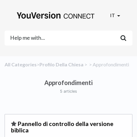
IT
All Categories
​>​
​Profilo Della Chiesa
​ > ​
​ > ​
​Approfondimenti
Approfondimenti
5 articles
​Pannello di controllo della versione
biblica