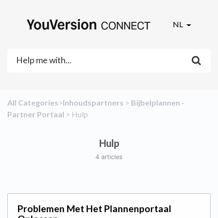
NL
All Categories
​>​
​Inhoudspartners
​ > ​
​Bijbelplannen -
Partner Portaal
​ > ​
​Hulp
Hulp
4 articles
Problemen Met Het Plannenportaal