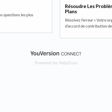
Résoudre Les Problèm
Plans
s questions les plus
Résolvez l’erreur « Votre o
d’accord de contribution de c
(opens in a new
Powered by HelpDocs
(opens in a new t