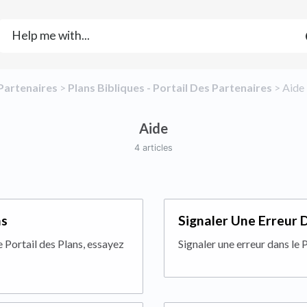
​Partenaires
​ > ​
​Plans Bibliques - Portail Des Partenaires
​ > ​
​Aide
Aide
4 articles
ns
Signaler Une Erreur 
 Portail des Plans, essayez
Signaler une erreur dans le P