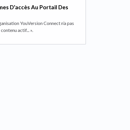
es D'accès Au Portail Des
rganisation YouVersion Connect n’a pas
ontenu actif... ».
 tab)
ab)