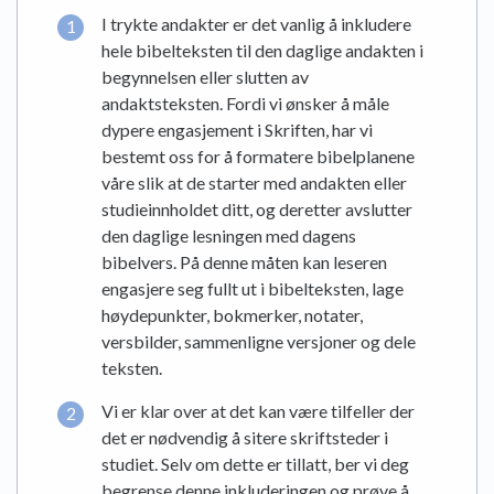
I trykte andakter er det vanlig å inkludere
hele bibelteksten til den daglige andakten i
begynnelsen eller slutten av
andaktsteksten. Fordi vi ønsker å måle
dypere engasjement i Skriften, har vi
bestemt oss for å formatere bibelplanene
våre slik at de starter med andakten eller
studieinnholdet ditt, og deretter avslutter
den daglige lesningen med dagens
bibelvers. På denne måten kan leseren
engasjere seg fullt ut i bibelteksten, lage
høydepunkter, bokmerker, notater,
versbilder, sammenligne versjoner og dele
teksten.
Vi er klar over at det kan være tilfeller der
det er nødvendig å sitere skriftsteder i
studiet. Selv om dette er tillatt, ber vi deg
begrense denne inkluderingen og prøve å