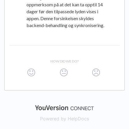
oppmerksom på at det kan ta opptil 14
dager før den tilpassede lyden vises i
appen. Denne forsinkelsen skyldes
backend-behandling og synkronisering.
HOW DID WE DO?
(opens in a new
Powered by HelpDocs
(opens in a new t