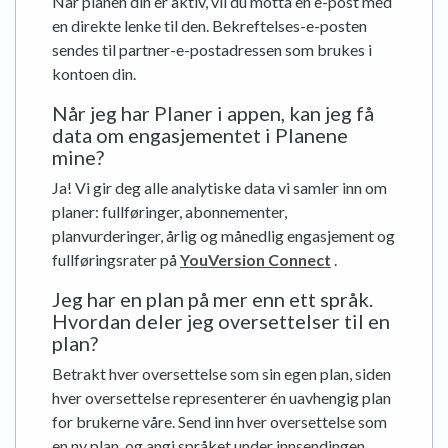
Når planen din er aktiv, vil du motta en e-post med
en direkte lenke til den. Bekreftelses-e-posten
sendes til partner-e-postadressen som brukes i
kontoen din.
Når jeg har Planer i appen, kan jeg få
data om engasjementet i Planene
mine?
Ja! Vi gir deg alle analytiske data vi samler inn om
planer: fullføringer, abonnementer,
planvurderinger, årlig og månedlig engasjement og
fullføringsrater på
YouVersion Connect
.
Jeg har en plan på mer enn ett språk.
Hvordan deler jeg oversettelser til en
plan?
Betrakt hver oversettelse som sin egen plan, siden
hver oversettelse representerer én uavhengig plan
for brukerne våre. Send inn hver oversettelse som
en ny plan, og angi språket under innsendingen.