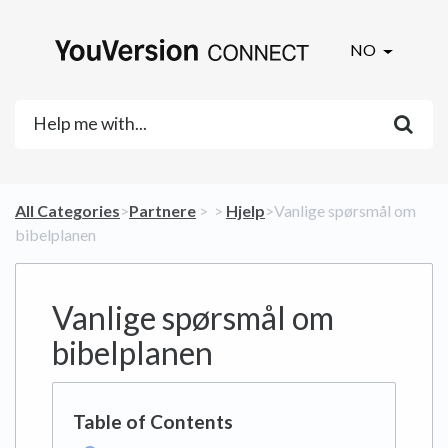
NO
All Categories
​>​
​Partnere
​ > ​
​ > ​
​Hjelp
​>​ Vanlige spørsmål om
bibelplanen
Vanlige spørsmål om
bibelplanen