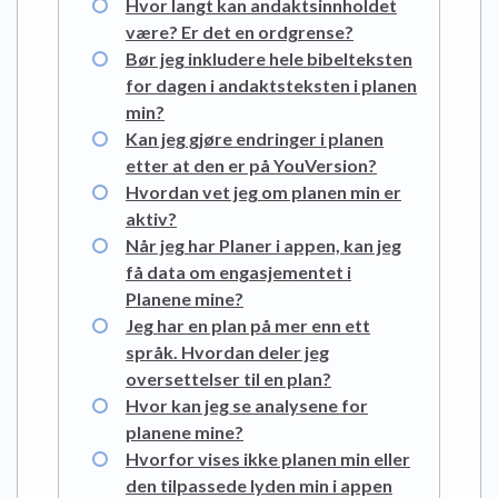
Hvor langt kan andaktsinnholdet
være? Er det en ordgrense?
Bør jeg inkludere hele bibelteksten
for dagen i andaktsteksten i planen
min?
Kan jeg gjøre endringer i planen
etter at den er på YouVersion?
Hvordan vet jeg om planen min er
aktiv?
Når jeg har Planer i appen, kan jeg
få data om engasjementet i
Planene mine?
Jeg har en plan på mer enn ett
språk. Hvordan deler jeg
oversettelser til en plan?
Hvor kan jeg se analysene for
planene mine?
Hvorfor vises ikke planen min eller
den tilpassede lyden min i appen