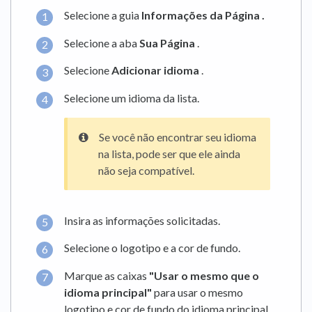
Selecione a guia
Informações da Página
.
Selecione a aba
Sua Página
.
Selecione
Adicionar idioma
.
Selecione um idioma da lista.
Se você não encontrar seu idioma
na lista, pode ser que ele ainda
não seja compatível.
Insira as informações solicitadas.
Selecione o logotipo e a cor de fundo.
Marque as caixas
"Usar o mesmo que o
idioma principal"
para usar o mesmo
logotipo e cor de fundo do idioma principal.