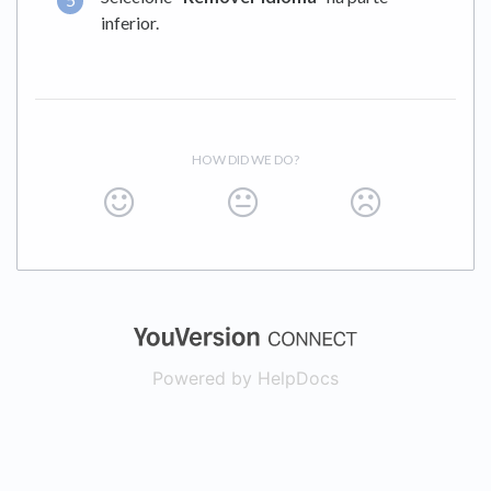
inferior.
HOW DID WE DO?
(opens in a new
Powered by HelpDocs
(opens in a new t