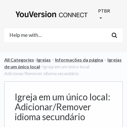
PTBR
All Categories
​>​
​Igrejas
​ > ​
​Informações da página
​ > ​
​Igrejas
de um único local
​>​ Igreja em um único local:
Adicionar/Remover idioma secundário
Igreja em um único local:
Adicionar/Remover
idioma secundário