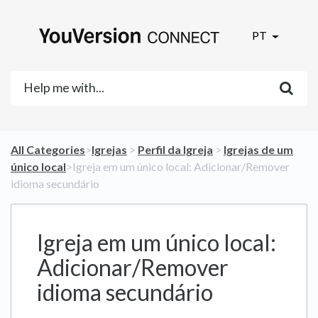
PT
All Categories
​>​
​Igrejas
​ > ​
​Perfil da Igreja
​ > ​
​Igrejas de um
único local
​>​ Igreja em um único local: Adicionar/Remover
idioma secundário
Igreja em um único local:
Adicionar/Remover
idioma secundário