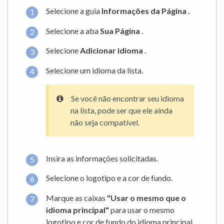
Selecione a guia
Informações da Página
.
Selecione a aba
Sua Página
.
Selecione
Adicionar idioma
.
Selecione um idioma da lista.
Se você não encontrar seu idioma
na lista, pode ser que ele ainda
não seja compatível.
Insira as informações solicitadas.
Selecione o logotipo e a cor de fundo.
Marque as caixas
"Usar o mesmo que o
idioma principal"
para usar o mesmo
logotipo e cor de fundo do idioma principal.