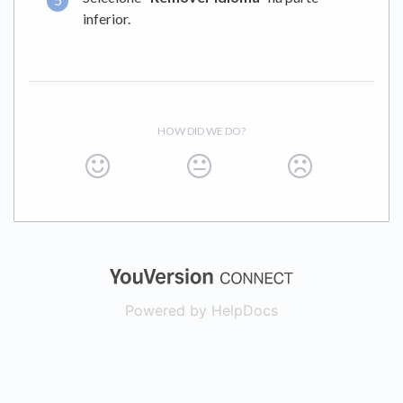
inferior.
HOW DID WE DO?
(opens in a new
Powered by HelpDocs
(opens in a new t