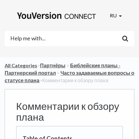
RU
All Categories
​>​
​Партнёры
​ > ​
​Библейские планы -
Партнерский портал
​ > ​
​Часто задаваемые вопросы о
статусе плана
​>​ Комментарии к обзору плана
Комментарии к обзору
плана