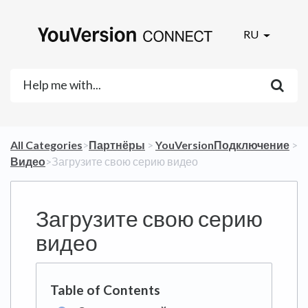
RU
All Categories
​>​
​Партнёры
​ > ​
​YouVersionПодключение
​ >
​Видео
​>​ Загрузите свою серию видео
Загрузите свою серию
видео