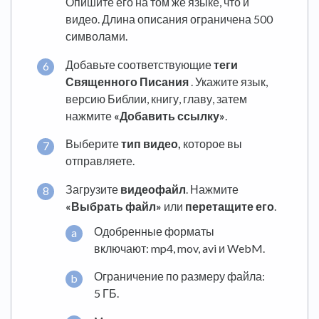
Опишите его на том же языке, что и
видео. Длина описания ограничена 500
символами.
Добавьте соответствующие
теги
Священного Писания
. Укажите язык,
версию Библии, книгу, главу, затем
нажмите
«Добавить ссылку»
.
Выберите
тип видео,
которое вы
отправляете.
Загрузите
видеофайл
. Нажмите
«Выбрать файл»
или
перетащите его
.
Одобренные форматы
включают: mp4, mov, avi и WebM.
Ограничение по размеру файла:
5 ГБ.