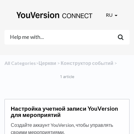
RU
All Categories
​>​
​Церкви
​ > ​
​Конструктор событий
​ > ​
1 article
Настройка учетной записи YouVersion
для мероприятий
Создайте аккаунт YouVersion, чтобы управлять
своими мероприятиями.