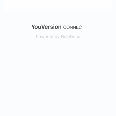
(opens in a new
Powered by HelpDocs
(opens in a new t