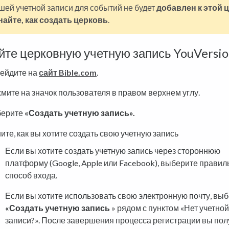
шей учетной записи для событий не будет
добавлен к этой 
найте, как создать церковь
.
йте церковную учетную запись YouVersi
ейдите на
сайт Bible.com
.
мите на значок пользователя в правом верхнем углу.
ерите
«Создать учетную запись».
ите, как вы хотите создать свою учетную запись
Если вы хотите создать учетную запись через стороннюю
платформу (Google, Apple или Facebook), выберите прави
способ входа.
Если вы хотите использовать свою электронную почту, вы
«Создать учетную запись
» рядом с пунктом «Нет учетной
записи?». После завершения процесса регистрации вы пол