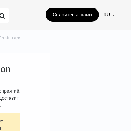
Свяжитесь с нами
RU
Version для
ion
оприятий.
доставит
.
ет
ы