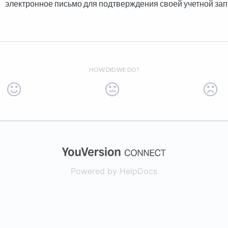
электронное письмо для подтверждения своей учетной зап
HOW DID WE DO?
(opens in a new
Powered by HelpDocs
(opens in a new t