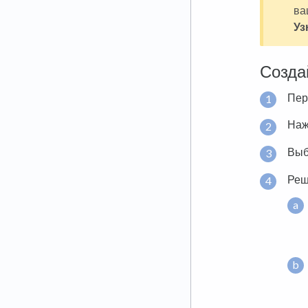
ва
Уз
Созда
Пер
Наж
Выб
Реш