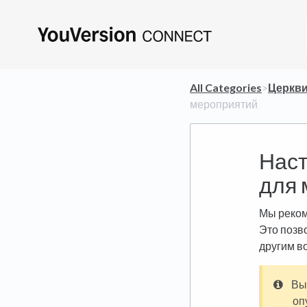
All Categories
​>​
​Церкв
мероприятий
Наст
для 
Мы реком
Это позв
другим в
Вы
оп