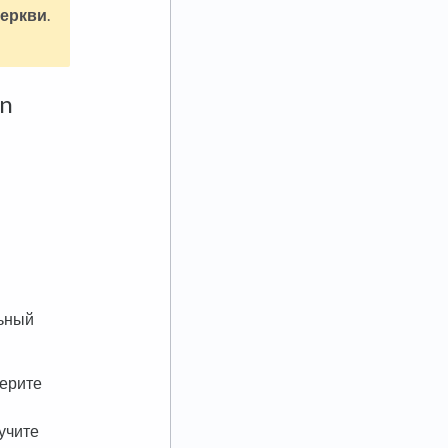
церкви
.
on
льный
берите
учите