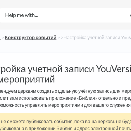
и
​ > ​
​Конструктор событий
​ > ​
​>​ Настройка учетной записи You
ройка учетной записи YouVers
мероприятий
ендуем церквям создать отдельную учётную запись для мер
олит вам использовать приложение «Библия» отдельно и пре
озможность управлять мероприятиями для вашего служения
 не сможете публиковать события, пока ваша церковь не буд
убликована в приложении Библия и адрес электронной почт