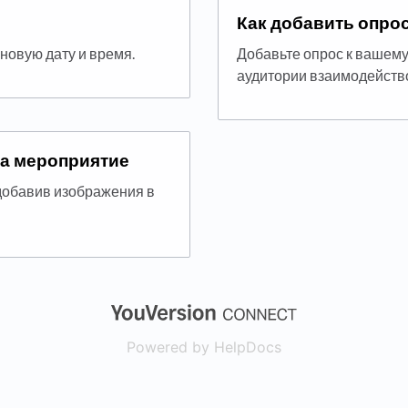
Как добавить опро
 новую дату и время.
Добавьте опрос к вашем
аудитории взаимодейств
на мероприятие
добавив изображения в
(opens in a new
Powered by HelpDocs
(opens in a new t