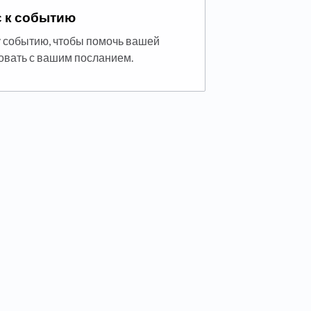
с к событию
у событию, чтобы помочь вашей
овать с вашим посланием.
 tab)
ab)