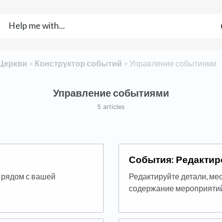
​Церкви
​ > ​
​Конструктор событий
​ > ​
​Управление событиями
Управление событиями
5 articles
События: Редактир
 рядом с вашей
Редактируйте детали, ме
содержание мероприятий