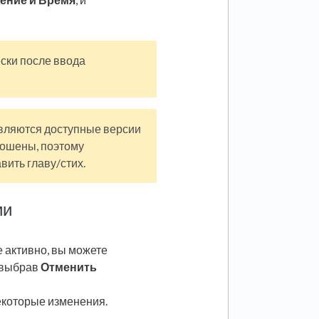
ски после ввода
вляются доступные версии
рошены, поэтому
вить главу/стих.
ии
 активно, вы можете
 выбрав
Отменить
екоторые изменения.