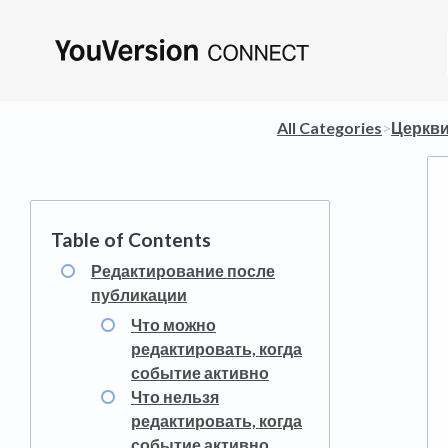
All Categories
​>​
​Церкв
Редактирование после
публикации
Что можно
редактировать, когда
событие активно
Что нельзя
редактировать, когда
событие активно