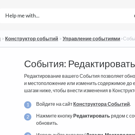
и
​ > ​
​Конструктор событий
​ > ​
​Управление событиями
​>​ Со
События: Редактироват
Редактирование вашего События позволяет обнов
и местоположение или изменить содержимое до е
шагам ниже, чтобы внести изменения в Конструк
Войдите на сайт
Конструктора Событий
.
Нажмите кнопку
Редактировать
рядом с со
обновить.
Используйте вкладки (
Детали
,
Местополож