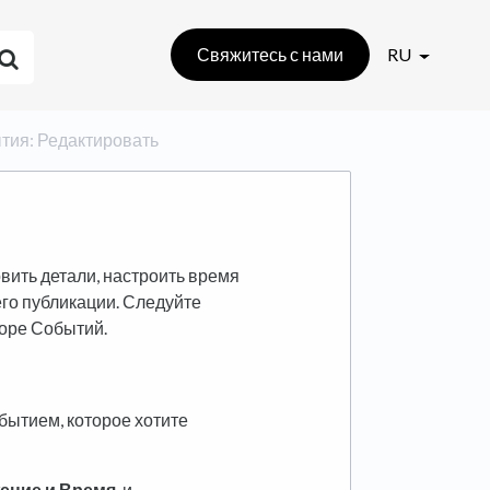
Свяжитесь с нами
RU
бытия: Редактировать
ь
ить детали, настроить время
го публикации. Следуйте
торе Событий.
бытием, которое хотите
ение и Время
, и