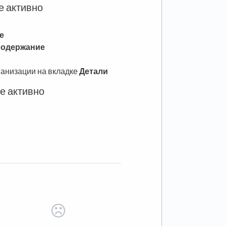
е активно
е
одержание
и
ганизации на вкладке
Детали
ие активно