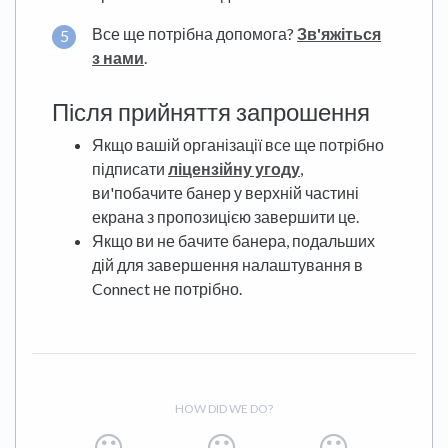
Все ще потрібна допомога?
Зв'яжіться
з нами
.
Після прийняття запрошення
Якщо вашій організації все ще потрібно
підписати
ліцензійну угоду
,
ви'побачите банер у верхній частині
екрана з пропозицією завершити це.
Якщо ви не бачите банера, подальших
дій для завершення налаштування в
Connect не потрібно.
HOW DID WE DO?