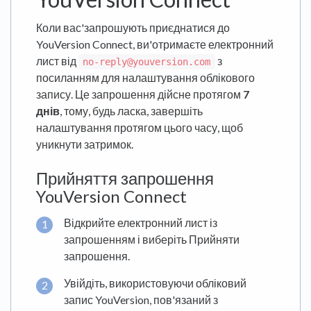
Коли вас'запрошують приєднатися до
YouVersion Connect, ви'отримаєте електронний
лист від
з
no-reply@youversion.com
посиланням для налаштування облікового
запису. Це запрошення дійсне протягом
7
днів
, тому, будь ласка, завершіть
налаштування протягом цього часу, щоб
уникнути затримок.
Прийняття запрошення
YouVersion Connect
Відкрийте електронний лист із
запрошенням і виберіть Прийняти
запрошення.
Увійдіть, використовуючи обліковий
запис YouVersion, пов'язаний з