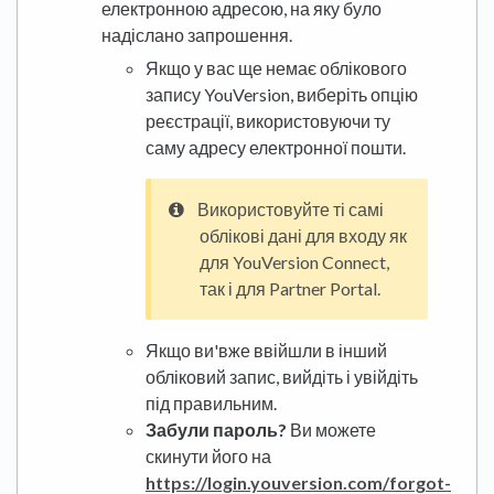
електронною адресою, на яку було
надіслано запрошення.
Якщо у вас ще немає облікового
запису YouVersion, виберіть опцію
реєстрації, використовуючи ту
саму адресу електронної пошти.
Використовуйте ті самі
облікові дані для входу як
для YouVersion Connect,
так і для Partner Portal.
Якщо ви'вже ввійшли в інший
обліковий запис, вийдіть і увійдіть
під правильним.
Забули пароль?
Ви можете
скинути його на
https://login.youversion.com/forgot-