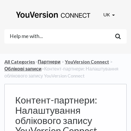
UK
All Categories
​>​
​Партнери
​ > ​
​YouVersion Connect
​ > ​
Облікові записи
​>​ Контент-партнери: Налаштування
облікового запису YouVersion Connect
Контент-партнери:
Налаштування
облікового запису
YouVersion Connect