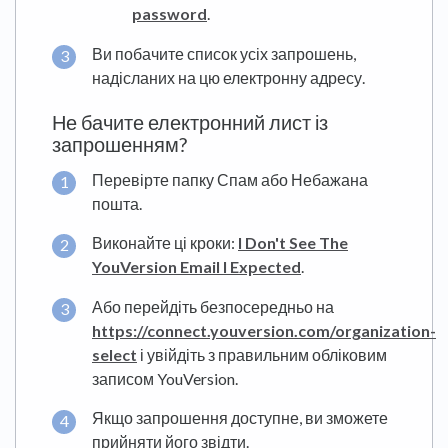
password
.
Ви побачите список усіх запрошень,
надісланих на цю електронну адресу.
Не бачите електронний лист із
запрошенням?
Перевірте папку Спам або Небажана
пошта.
Виконайте ці кроки:
I Don't See The
YouVersion Email I Expected
.
Або перейдіть безпосередньо на
https://connect.youversion.com/organization-
select
і увійдіть з правильним обліковим
записом YouVersion.
Якщо запрошення доступне, ви зможете
прийняти його звідти.