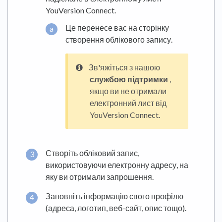
YouVersion Connect.
Це перенесе вас на сторінку
створення облікового запису.
Зв'яжіться з нашою
службою підтримки
,
якщо ви не отримали
електронний лист від
YouVersion Connect.
Створіть обліковий запис,
використовуючи електронну адресу, на
яку ви отримали запрошення.
Заповніть інформацію свого профілю
(адреса, логотип, веб-сайт, опис тощо).