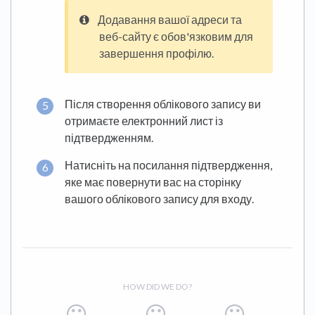
Додавання вашої адреси та
веб-сайту є обов'язковим для
завершення профілю.
Після створення облікового запису ви
отримаєте електронний лист із
підтвердженням.
Натисніть на посилання підтвердження,
яке має повернути вас на сторінку
вашого облікового запису для входу.
HOW DID WE DO?