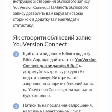
інструкцію зі створення облікового запису
YouVersion Connect. Наявність облікового
запису дозволить вам керувати своєю
сторінкою в додатку та переглядати
статистику.
Як створити обліковий запис
YouVersion Connect
Щоб стати видавцем Біблії в додатку
Bible App, відвідайте статтю
YouVersion
Connect для видавців Біблії
та
дотримуйтесь кроків у розділі «Як
подати заявку». Ви отримаєте
запрошення створити обліковий запис
на YouVersion Connect, коли ваш запит
буде схвалено.
Натисніть на посилання-запрошення,
надіслане в електронному листі