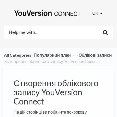
UK
All Categories
​>​
​Популярний план
​ > ​
​ > ​
​Облікові записи
>​ Створення облікового запису YouVersion Connect
Створення облікового
запису YouVersion
Connect
На цій сторінці ви побачите покрокову