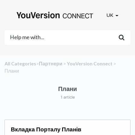
UK
All Categories
​>​
​Партнери
​ > ​
​YouVersion Connect
​ > ​
Плани
Плани
1 article
Вкладка Порталу Планів